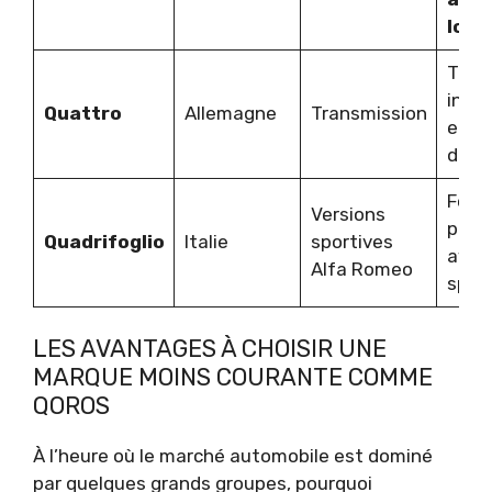
long
Tran
intég
Quattro
Allemagne
Transmission
embl
d’Aud
Fort
Versions
perf
Quadrifoglio
Italie
sportives
avec
Alfa Romeo
sport
LES AVANTAGES À CHOISIR UNE
MARQUE MOINS COURANTE COMME
QOROS
À l’heure où le marché automobile est dominé
par quelques grands groupes, pourquoi