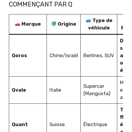
COMMENÇANT PAR Q
Type de
Marque
Origine
véhicule
Part
Desi
sécu
Qoros
Chine/Israël
Berlines, SUV
avan
opti
élec
Modè
Supercar
Qvale
Italie
esth
(Mangusta)
auda
Tech
flux
Quant
Suisse
Électrique
élec
aut