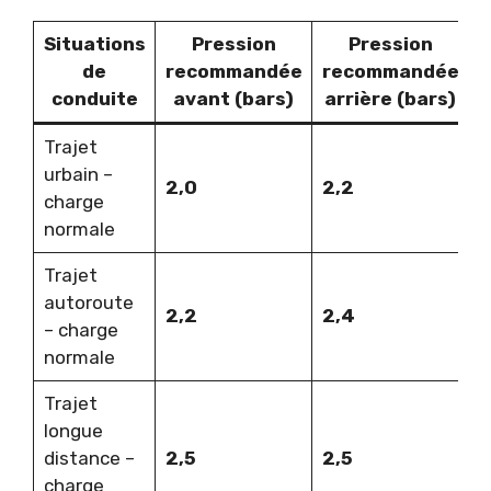
Situations
Pression
Pression
de
recommandée
recommandée
conduite
avant (bars)
arrière (bars)
Trajet
urbain –
2,0
2,2
charge
normale
Trajet
autoroute
2,2
2,4
– charge
normale
Trajet
longue
distance –
2,5
2,5
charge