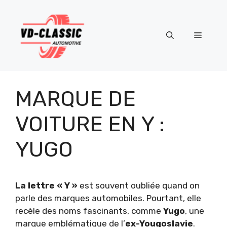
Aller
au
contenu
Menu
MARQUE DE
VOITURE EN Y :
YUGO
La lettre « Y »
est souvent oubliée quand on
parle des marques automobiles. Pourtant, elle
recèle des noms fascinants, comme
Yugo
, une
marque emblématique de l’
ex-Yougoslavie
.