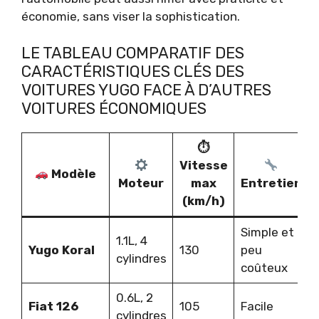
économie, sans viser la sophistication.
LE TABLEAU COMPARATIF DES
CARACTÉRISTIQUES CLÉS DES
VOITURES YUGO FACE À D’AUTRES
VOITURES ÉCONOMIQUES
⏱
Vitesse
Modèle
Moteur
max
Entretien
(km/h)
Simple et
1.1L, 4
Yugo Koral
130
peu
cylindres
coûteux
0.6L, 2
Fiat 126
105
Facile
cylindres