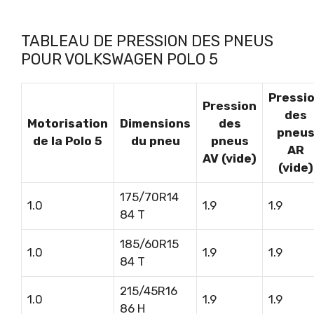
TABLEAU DE PRESSION DES PNEUS
POUR VOLKSWAGEN POLO 5
Pressi
Pression
des
Motorisation
Dimensions
des
pneu
de la Polo 5
du pneu
pneus
AR
AV (vide)
(vide)
175/70R14
1.0
1.9
1.9
84 T
185/60R15
1.0
1.9
1.9
84 T
215/45R16
1.0
1.9
1.9
86 H