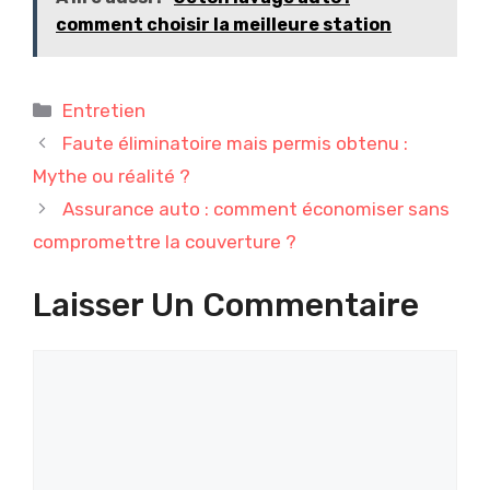
comment choisir la meilleure station
Catégories
Entretien
Faute éliminatoire mais permis obtenu :
Mythe ou réalité ?
Assurance auto : comment économiser sans
compromettre la couverture ?
Laisser Un Commentaire
Commentaire