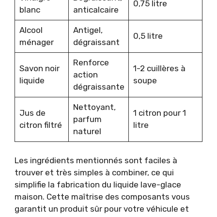
0,75 litre
blanc
anticalcaire
Alcool
Antigel,
0,5 litre
ménager
dégraissant
Renforce
Savon noir
1-2 cuillères à
action
liquide
soupe
dégraissante
Nettoyant,
Jus de
1 citron pour 1
parfum
citron filtré
litre
naturel
Les ingrédients mentionnés sont faciles à
trouver et très simples à combiner, ce qui
simplifie la fabrication du liquide lave-glace
maison. Cette maîtrise des composants vous
garantit un produit sûr pour votre véhicule et