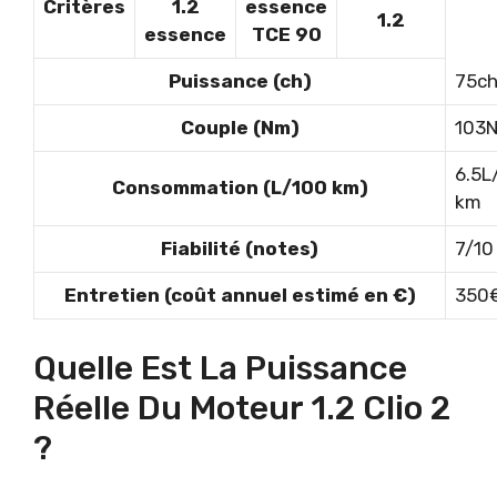
Critères
1.2
essence
1.2
essence
TCE 90
Puissance (ch)
75c
Couple (Nm)
103
6.5L
Consommation (L/100 km)
km
Fiabilité (notes)
7/10
Entretien (coût annuel estimé en €)
350
Quelle Est La Puissance
Réelle Du Moteur 1.2 Clio 2
?