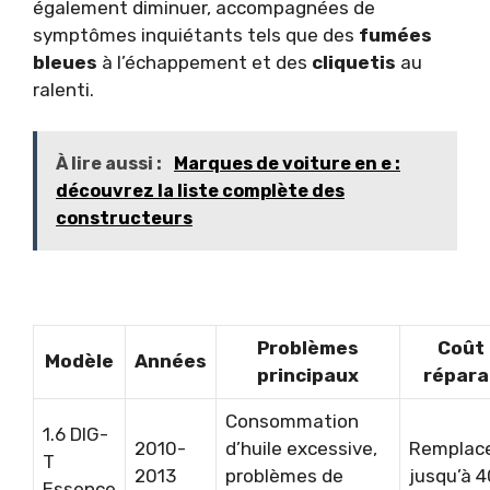
également diminuer, accompagnées de
symptômes inquiétants tels que des
fumées
bleues
à l’échappement et des
cliquetis
au
ralenti.
À lire aussi :
Marques de voiture en e :
découvrez la liste complète des
constructeurs
Problèmes
Coût
Modèle
Années
principaux
répara
Consommation
1.6 DIG-
2010-
d’huile excessive,
Remplac
T
2013
problèmes de
jusqu’à 
Essence