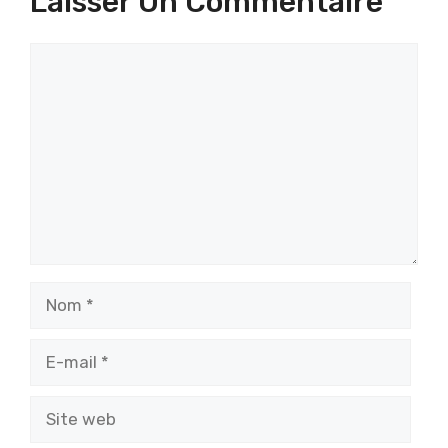
Laisser Un Commentaire
Commentaire
Nom
E-
mail
Site
web