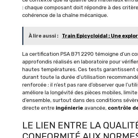
: chaque composant doit répondre à des critèr
cohérence de la chaîne mécanique.
À lire aussi :
Train Epicycloidal : Une explo
La certification PSA B71 2290 témoigne d’un con
approfondis réalisés en laboratoire pour vérifier
hautes températures. Ces tests garantissent qu
durant toute la durée d’utilisation recommandé
renforcée : il n’est pas rare d’observer que l’ut
améliore la longévité des pièces mobiles, limit
d’ensemble, surtout dans des conditions sévères
directe entre
ingénierie
avancée,
contrôle d
LE LIEN ENTRE LA QUALIT
CONFORMITÉ AUX NORMES