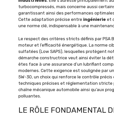
industrielles
. Elle s’adresse principalement a
turbocompressés, mais concerne aussi certains 
garantissant ainsi des performances optimale
Cette adaptation précise entre
ingénierie
et 
une norme clé, indispensable à une maintenance
Le respect des critères stricts définis par PSA
moteur et l’efficacité énergétique. La norme ci
sulfatées (Low SAPS), lesquelles protègent nota
démarche constructrice veut ainsi éviter la dé
êtes face à une assurance d’un lubrifiant com
modernes. Cette exigence est soulignée par un 
5W-30, un choix qui renforce le contrôle précis de
techniques précises et réglementation stricte p
chaîne mécanique automobile ainsi qu’aux prog
polluantes.
LE RÔLE FONDAMENTAL D