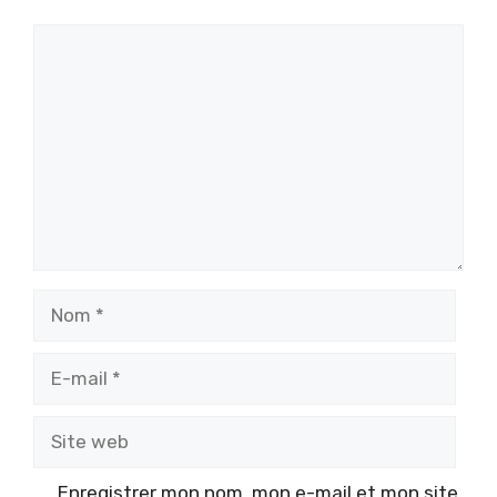
Commentaire
Nom
E-
mail
Site
web
Enregistrer mon nom, mon e-mail et mon site