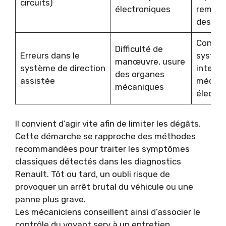
circuits)
électroniques
rempla
des piè
Contrôl
Difficulté de
Erreurs dans le
systèm
manœuvre, usure
système de direction
interve
des organes
assistée
mécani
mécaniques
électro
Il convient d’agir vite afin de limiter les dégâts.
Cette démarche se rapproche des méthodes
recommandées pour traiter les
symptômes
classiques détectés dans les diagnostics
Renault
. Tôt ou tard, un oubli risque de
provoquer un arrêt brutal du véhicule ou une
panne plus grave.
Les mécaniciens conseillent ainsi d’associer le
contrôle du voyant serv à un entretien