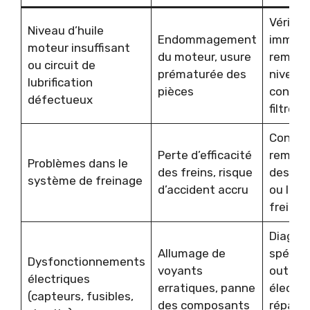
Vérific
Niveau d’huile
Endommagement
immédi
moteur insuffisant
du moteur, usure
remise 
ou circuit de
prématurée des
niveau,
lubrification
pièces
contrôl
défectueux
filtre à
Contrôl
Perte d’efficacité
rempla
Problèmes dans le
des freins, risque
des pl
système de freinage
d’accident accru
ou liqu
frein
Diagnos
Allumage de
spécial
Dysfonctionnements
voyants
outil
électriques
erratiques, panne
électro
(capteurs, fusibles,
des composants
réparat