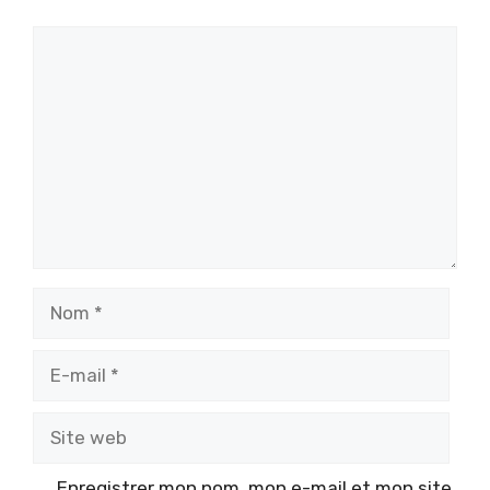
Commentaire
Nom
E-
mail
Site
web
Enregistrer mon nom, mon e-mail et mon site