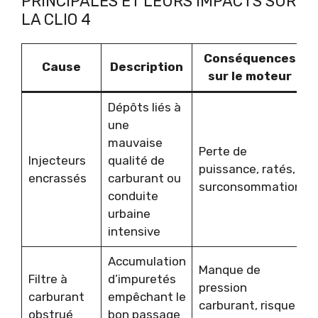
PRINCIPALES ET LEURS IMPACTS SUR
LA CLIO 4
Conséquences
Cause
Description
sur le moteur
Dépôts liés à
une
mauvaise
Perte de
Injecteurs
qualité de
puissance, ratés,
encrassés
carburant ou
surconsommation
conduite
urbaine
intensive
Accumulation
Manque de
Filtre à
d’impuretés
pression
carburant
empêchant le
carburant, risque
obstrué
bon passage