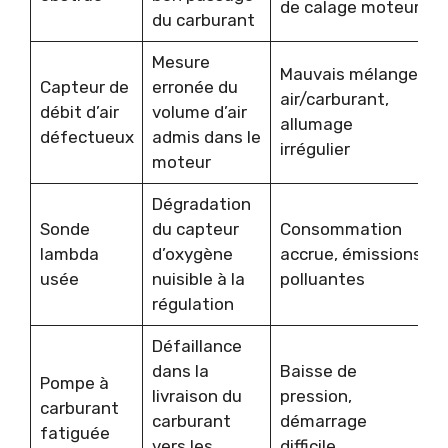
de calage moteur
du carburant
Mesure
Mauvais mélange
Capteur de
erronée du
air/carburant,
débit d’air
volume d’air
allumage
défectueux
admis dans le
irrégulier
moteur
Dégradation
Sonde
du capteur
Consommation
lambda
d’oxygène
accrue, émissions
usée
nuisible à la
polluantes
régulation
Défaillance
dans la
Baisse de
Pompe à
livraison du
pression,
carburant
carburant
démarrage
fatiguée
vers les
difficile