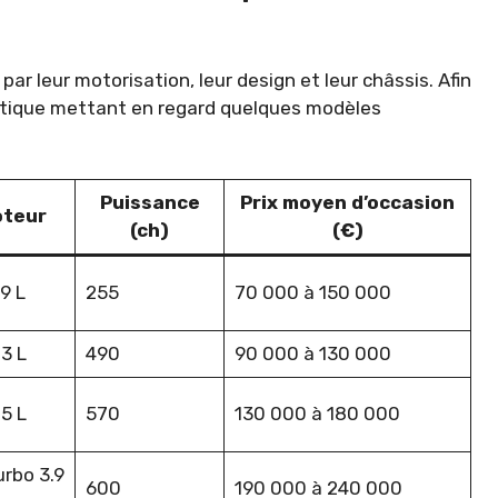
r leur motorisation, leur design et leur châssis. Afin
hétique mettant en regard quelques modèles
Puissance
Prix moyen d’occasion
teur
(ch)
(€)
9 L
255
70 000 à 150 000
3 L
490
90 000 à 130 000
5 L
570
130 000 à 180 000
urbo 3.9
600
190 000 à 240 000