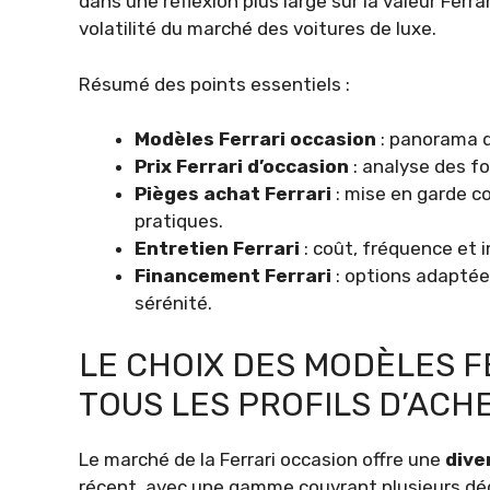
dans une réflexion plus large sur la valeur Ferr
volatilité du marché des voitures de luxe.
Résumé des points essentiels :
Modèles Ferrari occasion
: panorama d
Prix Ferrari d’occasion
: analyse des fo
Pièges achat Ferrari
: mise en garde c
pratiques.
Entretien Ferrari
: coût, fréquence et i
Financement Ferrari
: options adaptée
sérénité.
LE CHOIX DES MODÈLES F
TOUS LES PROFILS D’ACH
Le marché de la Ferrari occasion offre une
dive
récent, avec une gamme couvrant plusieurs d