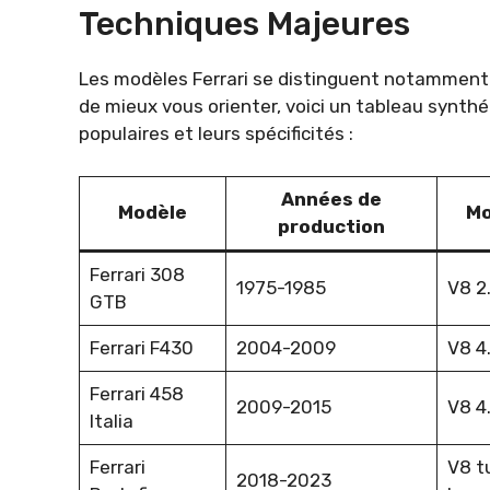
Techniques Majeures
Les modèles Ferrari se distinguent notamment pa
de mieux vous orienter, voici un tableau synt
populaires et leurs spécificités :
Années de
Modèle
Mo
production
Ferrari 308
1975-1985
V8 2.
GTB
Ferrari F430
2004-2009
V8 4.
Ferrari 458
2009-2015
V8 4.
Italia
Ferrari
V8 t
2018-2023