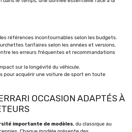
ari dans le temps, une donnée essentielle face à la
es références incontournables selon les budgets.
urchettes tarifaires selon les années et versions.
ontre les erreurs fréquentes et recommandations
mpact sur la longévité du véhicule.
s pour acquérir une voiture de sport en toute
ERRARI OCCASION ADAPTÉS À
ETEURS
rsité importante de modèles
, du classique au
écennies. Chaque modèle présente des