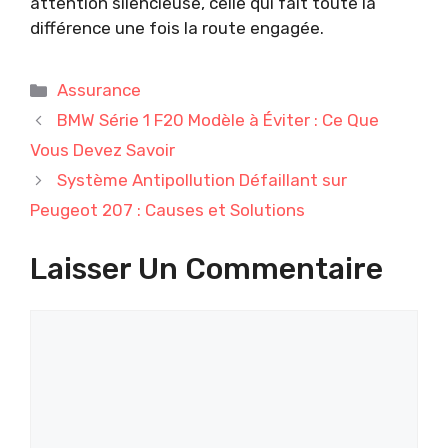
attention silencieuse, celle qui fait toute la
différence une fois la route engagée.
Catégories
Assurance
BMW Série 1 F20 Modèle à Éviter : Ce Que
Vous Devez Savoir
Système Antipollution Défaillant sur
Peugeot 207 : Causes et Solutions
Laisser Un Commentaire
Commentaire