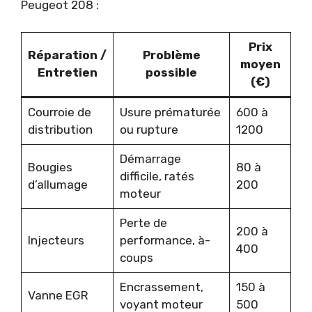
Peugeot 208 :
Prix
Réparation /
Problème
moyen
Entretien
possible
(€)
Courroie de
Usure prématurée
600 à
distribution
ou rupture
1200
Démarrage
Bougies
80 à
difficile, ratés
d’allumage
200
moteur
Perte de
200 à
Injecteurs
performance, à-
400
coups
Encrassement,
150 à
Vanne EGR
voyant moteur
500