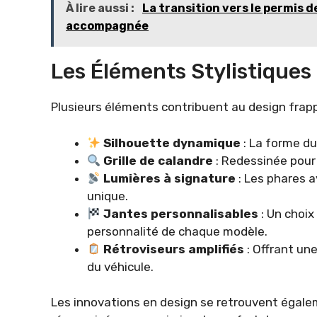
À lire aussi :
La transition vers le permis d
accompagnée
Les Éléments Stylistique
Plusieurs éléments contribuent au design frap
Silhouette dynamique
: La forme du 
Grille de calandre
: Redessinée pour 
Lumières à signature
: Les phares a
unique.
Jantes personnalisables
: Un choix
personnalité de chaque modèle.
Rétroviseurs amplifiés
: Offrant une
du véhicule.
Les innovations en design se retrouvent égaleme