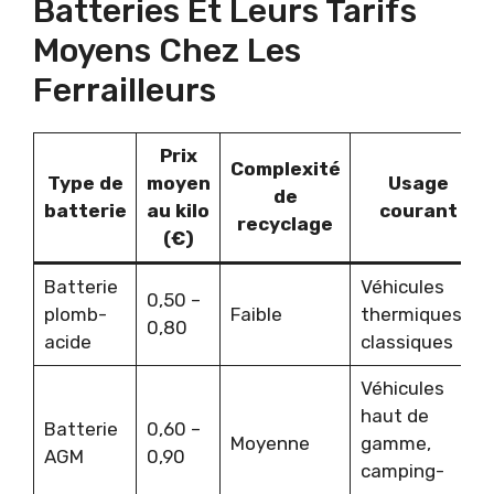
Batteries Et Leurs Tarifs
Moyens Chez Les
Ferrailleurs
Prix
Complexité
Type de
moyen
Usage
de
batterie
au kilo
courant
recyclage
(€)
Batterie
Véhicules
0,50 –
plomb-
Faible
thermiques
0,80
acide
classiques
Véhicules
haut de
Batterie
0,60 –
Moyenne
gamme,
AGM
0,90
camping-