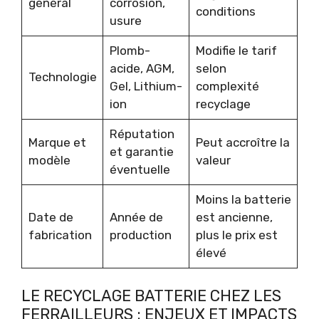
général
corrosion,
conditions
usure
Plomb-
Modifie le tarif
acide, AGM,
selon
Technologie
Gel, Lithium-
complexité
ion
recyclage
Réputation
Marque et
Peut accroître la
et garantie
modèle
valeur
éventuelle
Moins la batterie
Date de
Année de
est ancienne,
fabrication
production
plus le prix est
élevé
LE RECYCLAGE BATTERIE CHEZ LES
FERRAILLEURS : ENJEUX ET IMPACTS