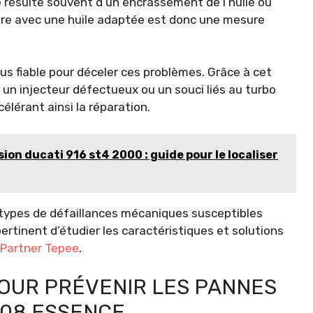
 résulte souvent d’un encrassement de l’huile ou
ière avec une huile adaptée est donc une mesure
us fiable pour déceler ces problèmes. Grâce à cet
r un injecteur défectueux ou un souci liés au turbo
élérant ainsi la réparation.
n ducati 916 st4 2000 : guide pour le localiser
types de défaillances mécaniques susceptibles
 pertinent d’étudier les caractéristiques et solutions
 Partner Tepee
.
POUR PRÉVENIR LES PANNES
08 ESSENCE