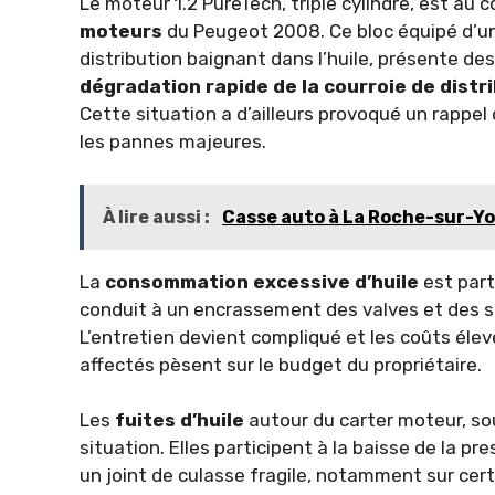
Le moteur 1.2 PureTech, triple cylindre, est a
moteurs
du Peugeot 2008. Ce bloc équipé d’u
distribution baignant dans l’huile, présente des
dégradation rapide de la courroie de distr
Cette situation a d’ailleurs provoqué un rappel 
les pannes majeures.
À lire aussi :
Casse auto à La Roche-sur-Yo
La
consommation excessive d’huile
est part
conduit à un encrassement des valves et des s
L’entretien devient compliqué et les coûts é
affectés pèsent sur le budget du propriétaire.
Les
fuites d’huile
autour du carter moteur, so
situation. Elles participent à la baisse de la pr
un joint de culasse fragile, notamment sur ce