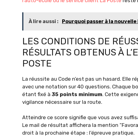
l’auto-école ou le service client La Poste
reste l
À lire aussi :
Pourquoi passer à la nouvelle
LES CONDITIONS DE RÉUSS
RÉSULTATS OBTENUS À L’
POSTE
La réussite au Code n’est pas un hasard. Elle ré
avec une notation sur 40 questions. Chaque bon
étant fixé à
35 points minimum
. Cette exigen
vigilance nécessaire sur la route.
Atteindre ce score signifie que vous avez suff
Le mail de résultat affichera la mention “Favor
droit à la prochaine étape : l’épreuve pratique.