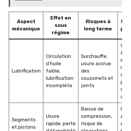
Effet en
Aspect
Risques à
Sol
sous
mécanique
long terme
pra
régime
Vid
à
Circulation
Surchauffe,
inte
d’huile
usure accrue
régul
Lubrification
faible,
des
cont
lubrification
coussinets et
péri
incomplète
joints
du c
d’hu
Baisse de
Cond
Usure
compression,
adap
Segments
rapide, perte
risque de
diag
et pistons
d’étanchéité
réparations
mot