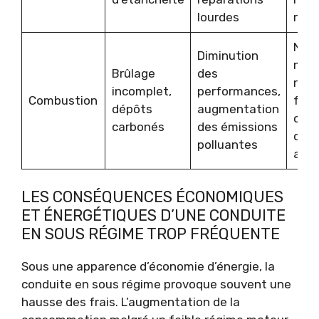
lourdes
régu
Net
Diminution
mote
Brûlage
des
régl
incomplet,
performances,
Combustion
fréq
dépôts
augmentation
choi
carbonés
des émissions
d’hu
polluantes
ada
LES CONSÉQUENCES ÉCONOMIQUES
ET ÉNERGÉTIQUES D’UNE CONDUITE
EN SOUS RÉGIME TROP FRÉQUENTE
Sous une apparence d’économie d’énergie, la
conduite en sous régime provoque souvent une
hausse des frais. L’augmentation de la