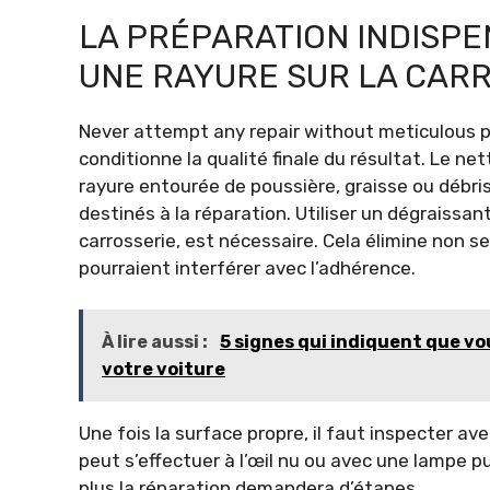
LA PRÉPARATION INDISP
UNE RAYURE SUR LA CAR
Never attempt any repair without meticulous 
conditionne la qualité finale du résultat. Le n
rayure entourée de poussière, graisse ou débri
destinés à la réparation. Utiliser un dégraissa
carrosserie, est nécessaire. Cela élimine non se
pourraient interférer avec l’adhérence.
À lire aussi :
5 signes qui indiquent que vo
votre voiture
Une fois la surface propre, il faut inspecter av
peut s’effectuer à l’œil nu ou avec une lampe pu
plus la réparation demandera d’étapes.