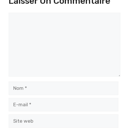
Laisser Un Commentaire
Commentaire
Nom
E-
mail
Site
web