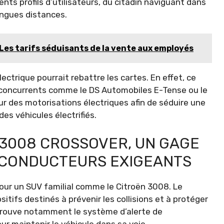
ents profils d’utilisateurs, du citadin naviguant dans
ongues distances.
Les tarifs séduisants de la vente aux employés
lectrique pourrait rebattre les cartes. En effet, ce
 concurrents comme le DS Automobiles E-Tense ou le
r des motorisations électriques afin de séduire une
des véhicules électrifiés.
 3008 CROSSOVER, UN GAGE
 CONDUCTEURS EXIGEANTS
ur un SUV familial comme le Citroën 3008. Le
tifs destinés à prévenir les collisions et à protéger
trouve notamment le système d’alerte de
r maintenir le véhicule dans sa voie.