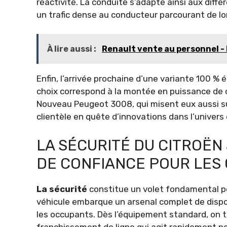
réactivité. La conduite s’adapte ainsi aux différ
un trafic dense au conducteur parcourant de l
À lire aussi :
Renault vente au personnel - 
Enfin, l’arrivée prochaine d’une variante 100 % é
choix correspond à la montée en puissance de
Nouveau Peugeot 3008, qui misent eux aussi su
clientèle en quête d’innovations dans l’univers 
LA SÉCURITÉ DU CITROËN
DE CONFIANCE POUR LES
La sécurité
constitue un volet fondamental po
véhicule embarque un arsenal complet de disposi
les occupants. Dès l’équipement standard, on 
franchissement de ligne qui agit rapidement pou