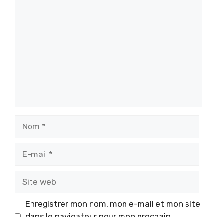
Commentaire
Nom
E-
mail
Site
web
Enregistrer mon nom, mon e-mail et mon site
dans le navigateur pour mon prochain