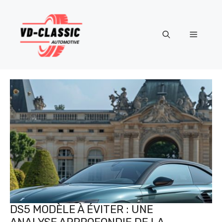
Aller
au
contenu
Menu
DS5 MODÈLE À ÉVITER : UNE