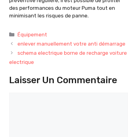
préventive régulière, il est possible de profiter
des performances du moteur Puma tout en
minimisant les risques de panne.
Catégories
Équipement
enlever manuellement votre anti démarrage
schema electrique borne de recharge voiture
electrique
Laisser Un Commentaire
Commentaire