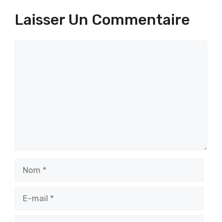
Laisser Un Commentaire
Commentaire
Nom
E-
mail
Site