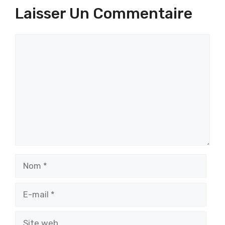
Laisser Un Commentaire
Commentaire
Nom
E-
mail
Site