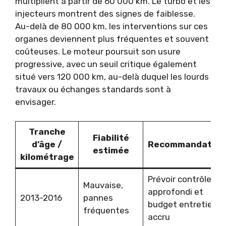
multiplient à partir de 60 000 km. Le turbo et les
injecteurs montrent des signes de faiblesse.
Au-delà de 80 000 km, les interventions sur ces
organes deviennent plus fréquentes et souvent
coûteuses. Le moteur poursuit son usure
progressive, avec un seuil critique également
situé vers 120 000 km, au-delà duquel les lourds
travaux ou échanges standards sont à
envisager.
Tranche
Fiabilité
d’âge /
Recommandation
estimée
kilométrage
Prévoir contrôle
Mauvaise,
approfondi et
2013-2016
pannes
budget entretien
fréquentes
accru