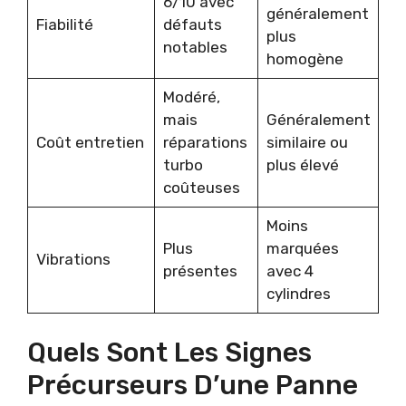
6/10 avec
généralement
Fiabilité
défauts
plus
notables
homogène
Modéré,
mais
Généralement
Coût entretien
réparations
similaire ou
turbo
plus élevé
coûteuses
Moins
Plus
marquées
Vibrations
présentes
avec 4
cylindres
Quels Sont Les Signes
Précurseurs D’une Panne