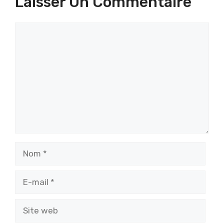
Laisser Un Commentaire
Commentaire
Nom
E-
mail
Site
web