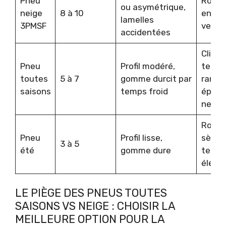
Pneu
Route
ou asymétrique,
neige
8 à 10
ennei
lamelles
3PMSF
vergl
accidentées
Clima
Pneu
Profil modéré,
tempé
toutes
5 à 7
gomme durcit par
rares
saisons
temps froid
épiso
neige
Route
Pneu
Profil lisse,
sèche
3 à 5
été
gomme dure
tempé
élevé
LE PIÈGE DES PNEUS TOUTES
SAISONS VS NEIGE : CHOISIR LA
MEILLEURE OPTION POUR LA