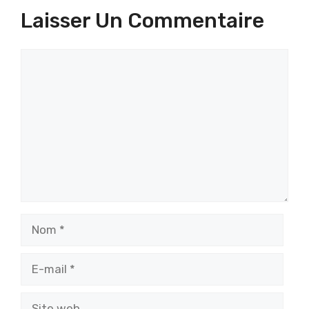
Laisser Un Commentaire
Commentaire
Nom
E-
mail
Site