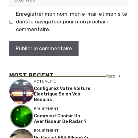
web
Enregistrer mon nom, mon e-mail et mon site
dans le navigateur pour mon prochain
commentaire.
MOST RECENT
More
ACTUALITÉ
Configurez Votre Voiture
Électrique Selon Vos
Besoins
ÉQUIPEMENT
Comment Choisir Un
Avertisseur De Radar ?
ÉQUIPEMENT
Du Voyant FAP Allumé Au