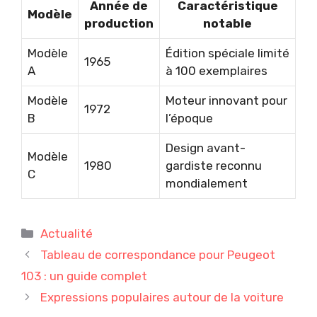
Année de
Caractéristique
Modèle
production
notable
Modèle
Édition spéciale limité
1965
A
à 100 exemplaires
Modèle
Moteur innovant pour
1972
B
l’époque
Design avant-
Modèle
1980
gardiste reconnu
C
mondialement
Catégories
Actualité
Tableau de correspondance pour Peugeot
103 : un guide complet
Expressions populaires autour de la voiture